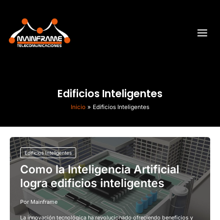
Ir
al
contenido
Edificios Inteligentes
Inicio
Edificios Inteligentes
Edificios Inteligentes
Como la Inteligencia Artificial
logra edificios inteligentes
Por
Mainframe
La innovación tecnológica ha revolucionado ofreciendo beneficios y